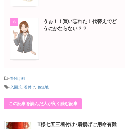
うぉ！！買い忘れた！代替えでど
6
うにかならない？？
-
着付け例
-
入園式
,
着付け
,
色無地
この記事を読んだ人が良く読む記事
T様七五三着付け･肩揚げご用命有難