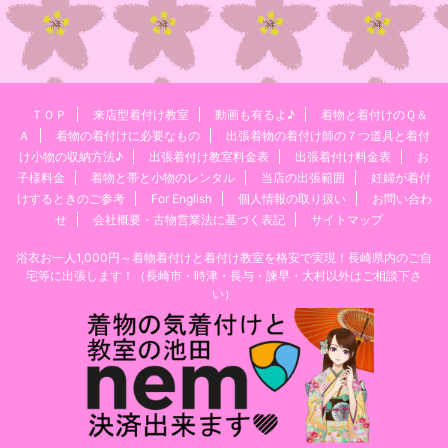
ＴＯＰ
来店型着付け教室
動画も有るよ♪
着物と着付けのＱ＆
Ａ
着物の着付けに必要なもの
出張着物の着付け師の７つ道具と着付
け小物の収納方法♪
出張着付け教室料金表
出張着付け料金表
お
子様料金
着物と帯と小物のレンタル
当店の出張範囲
妊婦が着付
けするときのご参考
For English
個人情報の取り扱い
お問い合わ
せ
会社概要・古物営業法に基づく表記
サイトマップ
浴衣お一人1,000円～着物着付けと着付け教室を格安で実現！長崎県内のご自
宅等に出張します！（長崎市・時津・長与・諫早・大村以外はご相談下さ
い）