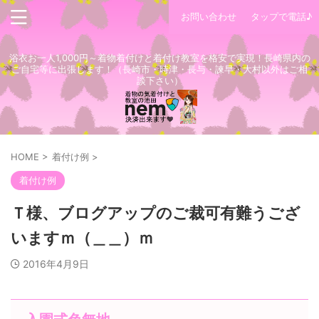
お問い合わせ
タップで電話♪
浴衣お一人1,000円～着物着付けと着付け教室を格安で実現！長崎県内の
ご自宅等に出張します！（長崎市・時津・長与・諫早・大村以外はご相
談下さい）
HOME
>
着付け例
>
着付け例
Ｔ様、ブログアップのご裁可有難うござ
いますｍ（＿＿）ｍ
2016年4月9日