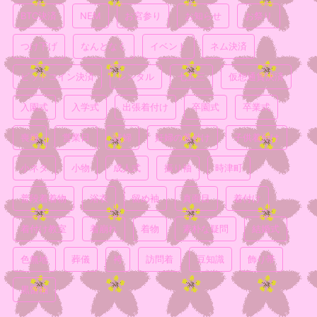
BTC決済
NEM
お宮参り
お知らせ
お祭り
つけ下げ
なんとなく
イベント
ネム決済
ビットコイン決済
レンタル
七五三
仮想通貨決済
入園式
入学式
出張着付け
卒園式
卒業式
喪服
営業日
妊婦
妊婦の着付け
子供着付け
小ネタ
小物
成人式
振り袖
時津町
普段着着物
浴衣
留め袖
真面目
着付け
着付け教室
着崩れ
着物
素朴な疑問
結婚式
色無地
葬儀
袴
訪問着
豆知識
飾り帯
黒留袖