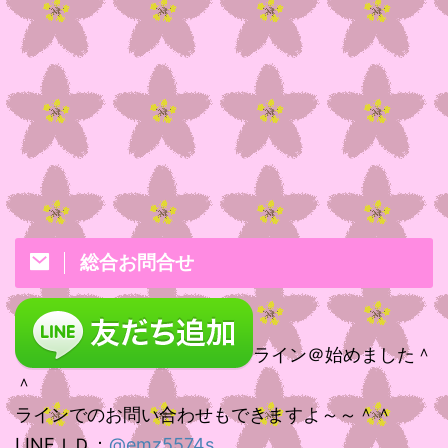
総合お問合せ
ライン＠始めました＾
＾
ラインでのお問い合わせもできますよ～～＾＾
LINEＩＤ：
@emz5574s