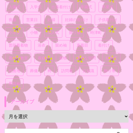
入園式
入学式
出張着付け
卒園式
卒業式
喪服
営業日
妊婦
妊婦の着付け
子供着付け
小ネタ
小物
成人式
振り袖
時津町
普段着着物
浴衣
留め袖
真面目
着付け
着付け教室
着崩れ
着物
素朴な疑問
結婚式
色無地
葬儀
袴
訪問着
豆知識
飾り帯
黒留袖
アーカイブ