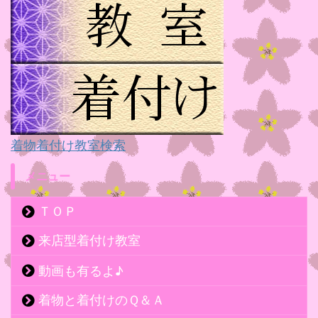
着物着付け教室検索
メニュー
ＴＯＰ
来店型着付け教室
動画も有るよ♪
着物と着付けのＱ＆Ａ