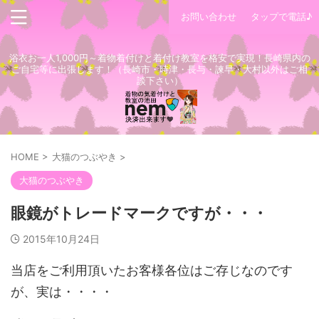
お問い合わせ
タップで電話♪
浴衣お一人1,000円～着物着付けと着付け教室を格安で実現！長崎県内の
ご自宅等に出張します！（長崎市・時津・長与・諫早・大村以外はご相
談下さい）
HOME
>
大猫のつぶやき
>
大猫のつぶやき
眼鏡がトレードマークですが・・・
2015年10月24日
当店をご利用頂いたお客様各位はご存じなのです
が、実は・・・・