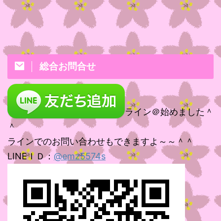
総合お問合せ
ライン＠始めました＾
＾
ラインでのお問い合わせもできますよ～～＾＾
LINEＩＤ：
@emz5574s