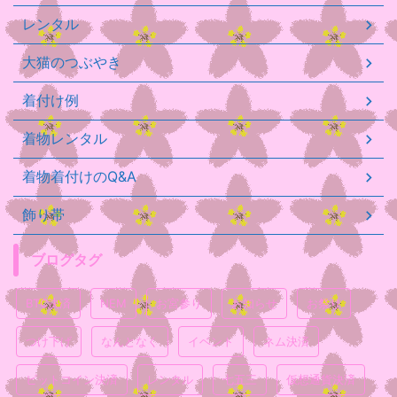
レンタル
大猫のつぶやき
着付け例
着物レンタル
着物着付けのQ&A
飾り帯
ブログタグ
BTC決済
NEM
お宮参り
お知らせ
お祭り
つけ下げ
なんとなく
イベント
ネム決済
ビットコイン決済
レンタル
七五三
仮想通貨決済