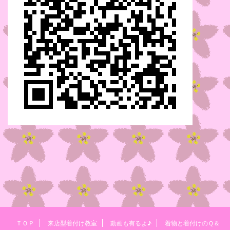
ＴＯＰ
来店型着付け教室
動画も有るよ♪
着物と着付けのＱ＆