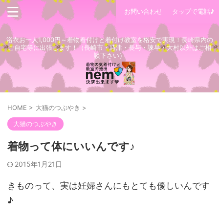
お問い合わせ
タップで電話♪
浴衣お一人1,000円～着物着付けと着付け教室を格安で実現！長崎県内の
ご自宅等に出張します！（長崎市・時津・長与・諫早・大村以外はご相
談下さい）
HOME
>
大猫のつぶやき
>
大猫のつぶやき
着物って体にいいんです♪
2015年1月21日
きものって、実は妊婦さんにもとても優しいんです
♪