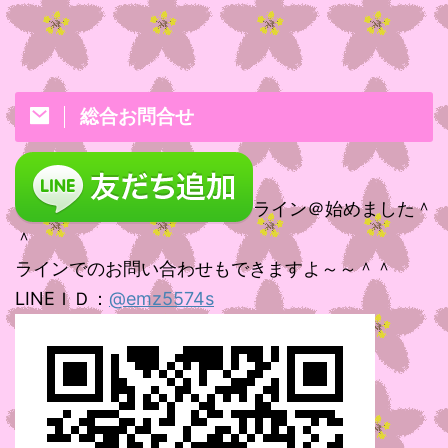
総合お問合せ
ライン＠始めました＾
＾
ラインでのお問い合わせもできますよ～～＾＾
LINEＩＤ：
@emz5574s