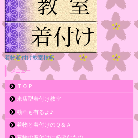
着物着付け教室検索
メニュー
ＴＯＰ
来店型着付け教室
動画も有るよ♪
着物と着付けのＱ＆Ａ
着物の着付けに必要なもの