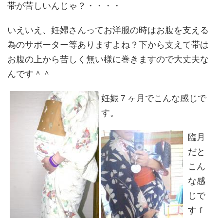
帯が苦しいんじゃ？・・・・
いえいえ、妊婦さんってお洋服の時はお腹を支える
為のサポーター等ありますよね？下から支えて帯は
お腹の上から苦しく無い様に巻きますので大丈夫な
んです＾＾
妊娠７ヶ月でこんな感じで
す。
臨月
だと
こん
な感
じで
すｆ