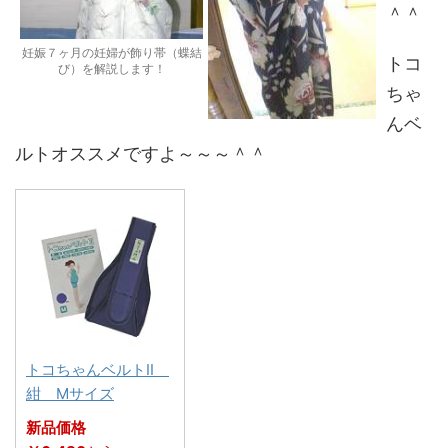
＾＾
妊娠７ヶ月の妊婦が飾り帯（蝶結
トコ
び）を解説します！
ちゃ
んベ
ルトオススメですよ～～～＾＾
トコちゃんベルトII
紺 Mサイズ
新品価格