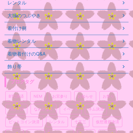
レンタル
大猫のつぶやき
着付け例
着物レンタル
着物着付けのQ&A
飾り帯
ブログタグ
BTC決済
NEM
お宮参り
お知らせ
お祭り
つけ下げ
なんとなく
イベント
ネム決済
ビットコイン決済
レンタル
七五三
仮想通貨決済