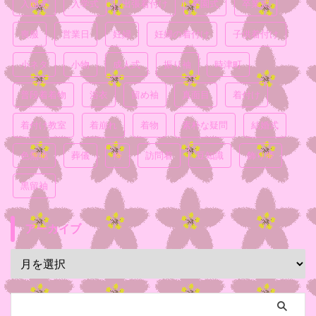
入園式
入学式
出張着付け
卒園式
卒業式
喪服
営業日
妊婦
妊婦の着付け
子供着付け
小ネタ
小物
成人式
振り袖
時津町
普段着着物
浴衣
留め袖
真面目
着付け
着付け教室
着崩れ
着物
素朴な疑問
結婚式
色無地
葬儀
袴
訪問着
豆知識
飾り帯
黒留袖
アーカイブ