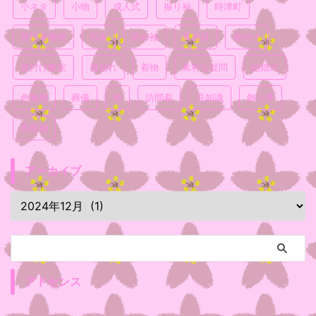
小ネタ
小物
成人式
振り袖
時津町
普段着着物
浴衣
留め袖
真面目
着付け
着付け教室
着崩れ
着物
素朴な疑問
結婚式
色無地
葬儀
袴
訪問着
豆知識
飾り帯
黒留袖
アーカイブ
アドセンス