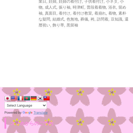
業日
,
妊婦
,
妊婦の着付け
,
子供着付け
,
小ネタ
,
小
物
,
成人式
,
振り袖
,
時津町
,
普段着着物
,
浴衣
,
留め
袖
,
真面目
,
着付け
,
着付け教室
,
着崩れ
,
着物
,
素朴
な疑問
,
結婚式
,
色無地
,
葬儀
,
袴
,
訪問着
,
豆知識
,
還
暦祝い
,
飾り帯
,
黒留袖
Translate
Powered by
スマホからのご予約