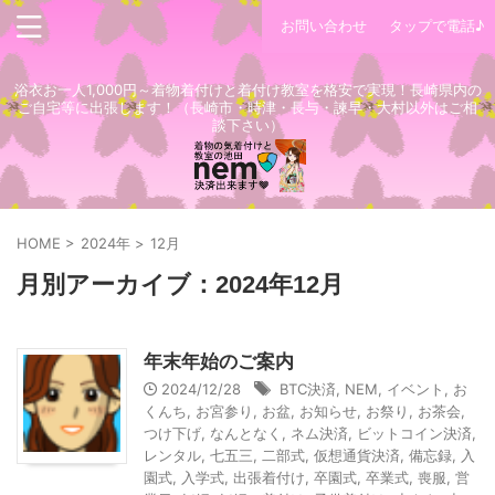
お問い合わせ
タップで電話♪
浴衣お一人1,000円～着物着付けと着付け教室を格安で実現！長崎県内の
ご自宅等に出張します！（長崎市・時津・長与・諫早・大村以外はご相
談下さい）
HOME
>
2024年
>
12月
月別アーカイブ：2024年12月
年末年始のご案内
2024/12/28
BTC決済
,
NEM
,
イベント
,
お
くんち
,
お宮参り
,
お盆
,
お知らせ
,
お祭り
,
お茶会
,
つけ下げ
,
なんとなく
,
ネム決済
,
ビットコイン決済
,
レンタル
,
七五三
,
二部式
,
仮想通貨決済
,
備忘録
,
入
園式
,
入学式
,
出張着付け
,
卒園式
,
卒業式
,
喪服
,
営