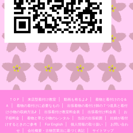
ＴＯＰ
来店型着付け教室
動画も有るよ♪
着物と着付けのＱ＆
Ａ
着物の着付けに必要なもの
出張着物の着付け師の７つ道具と着付
け小物の収納方法♪
出張着付け教室料金表
出張着付け料金表
お
子様料金
着物と帯と小物のレンタル
当店の出張範囲
妊婦が着付
けするときのご参考
For English
個人情報の取り扱い
お問い合わ
せ
会社概要・古物営業法に基づく表記
サイトマップ