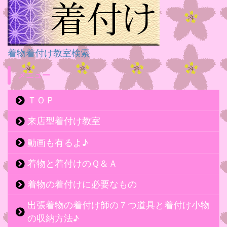
着物着付け教室検索
メニュー
ＴＯＰ
来店型着付け教室
動画も有るよ♪
着物と着付けのＱ＆Ａ
着物の着付けに必要なもの
出張着物の着付け師の７つ道具と着付け小物
の収納方法♪