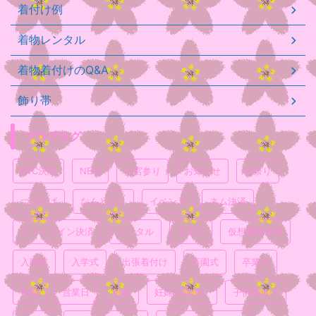
着付け例
着物レンタル
着物着付けのQ&A
飾り帯
ブログタグ
BTC決済
NEM
お宮参り
お知らせ
お祭り
つけ下げ
なんとなく
イベント
ネム決済
ビットコイン決済
レンタル
七五三
仮想通貨決済
入園式
入学式
出張着付け
卒園式
卒業式
喪服
営業日
妊婦
妊婦の着付け
子供着付け