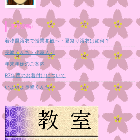
新着投稿♪
着物風浴衣で授業参観へ・夏祭り浴衣は如何？
長崎くんち・小屋入り
年末年始のご案内
R7年度のお着付けについて
いよいよ長崎くんち