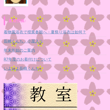
新着投稿♪
着物風浴衣で授業参観へ・夏祭り浴衣は如何？
長崎くんち・小屋入り
年末年始のご案内
R7年度のお着付けについて
いよいよ長崎くんち