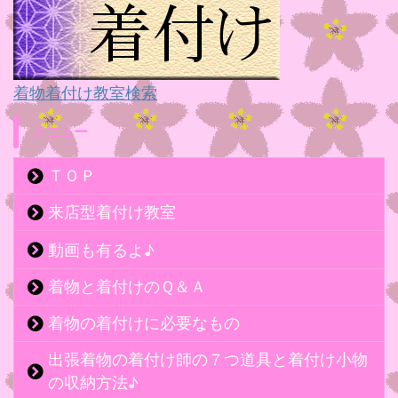
着物着付け教室検索
メニュー
ＴＯＰ
来店型着付け教室
動画も有るよ♪
着物と着付けのＱ＆Ａ
着物の着付けに必要なもの
出張着物の着付け師の７つ道具と着付け小物
の収納方法♪