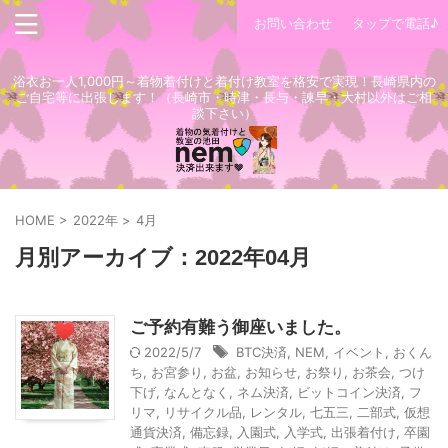
お問い合わせ
タップで電話♪
浴衣お一人1,000円～着物着付けと着付け教室を格安で実現！長崎県内の
ご自宅等に出張します！（長崎市・時津・長与・諫早・大村以外はご相
談下さい）
HOME
>
2022年
>
4月
月別アーカイブ：2022年04月
ご予約有難う御座いました。
2022/5/7
BTC決済
,
NEM
,
イベント
,
おくん
ち
,
お宮参り
,
お盆
,
お知らせ
,
お祭り
,
お茶会
,
つけ
下げ
,
なんとなく
,
ネム決済
,
ビットコイン決済
,
フ
リマ
,
リサイクル品
,
レンタル
,
七五三
,
二部式
,
仮想
通貨決済
,
備忘録
,
入園式
,
入学式
,
出張着付け
,
卒園