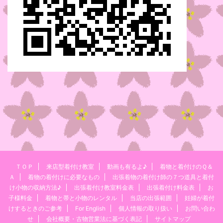
ＴＯＰ
来店型着付け教室
動画も有るよ♪
着物と着付けのＱ＆
Ａ
着物の着付けに必要なもの
出張着物の着付け師の７つ道具と着付
け小物の収納方法♪
出張着付け教室料金表
出張着付け料金表
お
子様料金
着物と帯と小物のレンタル
当店の出張範囲
妊婦が着付
けするときのご参考
For English
個人情報の取り扱い
お問い合わ
せ
会社概要・古物営業法に基づく表記
サイトマップ