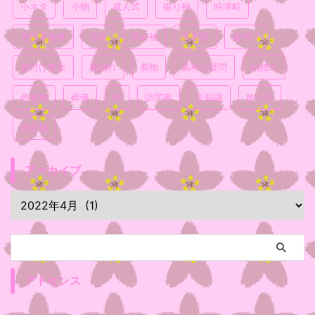
小ネタ
小物
成人式
振り袖
時津町
普段着着物
浴衣
留め袖
真面目
着付け
着付け教室
着崩れ
着物
素朴な疑問
結婚式
色無地
葬儀
袴
訪問着
豆知識
飾り帯
黒留袖
アーカイブ
アドセンス