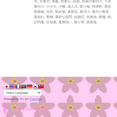
式
,
卒業式
,
喪服
,
営業日
,
妊婦
,
妊婦の着付け
,
子供
着付け
,
小ネタ
,
小物
,
成人式
,
振り袖
,
時津町
,
普段
着着物
,
浴衣
,
留め袖
,
真面目
,
着付け
,
着付け教室
,
着崩れ
,
着物
,
素朴な疑問
,
結婚式
,
色無地
,
葬儀
,
袴
,
訪問着
,
豆知識
,
還暦祝い
,
飾り帯
,
黒留袖
Translate
Powered by
スマホからのご予約