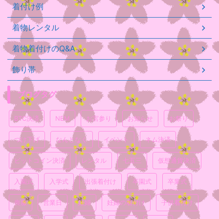
着付け例
着物レンタル
着物着付けのQ&A
飾り帯
ブログタグ
BTC決済
NEM
お宮参り
お知らせ
お祭り
つけ下げ
なんとなく
イベント
ネム決済
ビットコイン決済
レンタル
七五三
仮想通貨決済
入園式
入学式
出張着付け
卒園式
卒業式
喪服
営業日
妊婦
妊婦の着付け
子供着付け