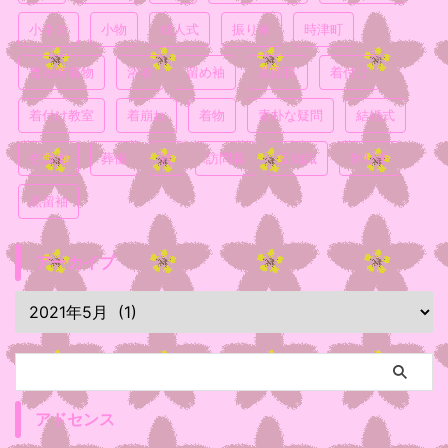
小ネタ
小物
成人式
振り袖
時津町
普段着着物
浴衣
留め袖
真面目
着付け
着付け教室
着崩れ
着物
素朴な疑問
結婚式
色無地
葬儀
袴
訪問着
豆知識
飾り帯
黒留袖
アーカイブ
アドセンス