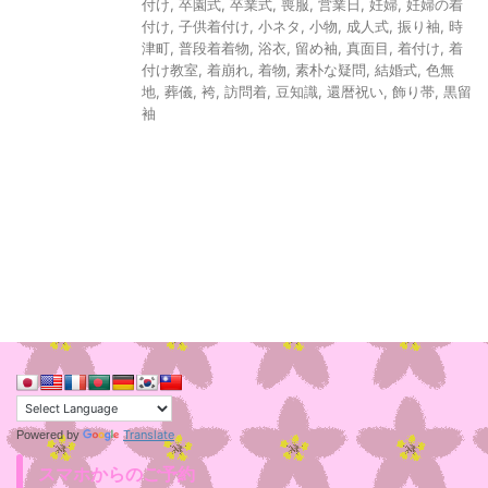
付け
,
卒園式
,
卒業式
,
喪服
,
営業日
,
妊婦
,
妊婦の着
付け
,
子供着付け
,
小ネタ
,
小物
,
成人式
,
振り袖
,
時
津町
,
普段着着物
,
浴衣
,
留め袖
,
真面目
,
着付け
,
着
付け教室
,
着崩れ
,
着物
,
素朴な疑問
,
結婚式
,
色無
地
,
葬儀
,
袴
,
訪問着
,
豆知識
,
還暦祝い
,
飾り帯
,
黒留
袖
Translate
Powered by
スマホからのご予約