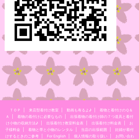
ＴＯＰ
来店型着付け教室
動画も有るよ♪
着物と着付けのＱ＆
Ａ
着物の着付けに必要なもの
出張着物の着付け師の７つ道具と着付
け小物の収納方法♪
出張着付け教室料金表
出張着付け料金表
お
子様料金
着物と帯と小物のレンタル
当店の出張範囲
妊婦が着付
けするときのご参考
For English
個人情報の取り扱い
お問い合わ