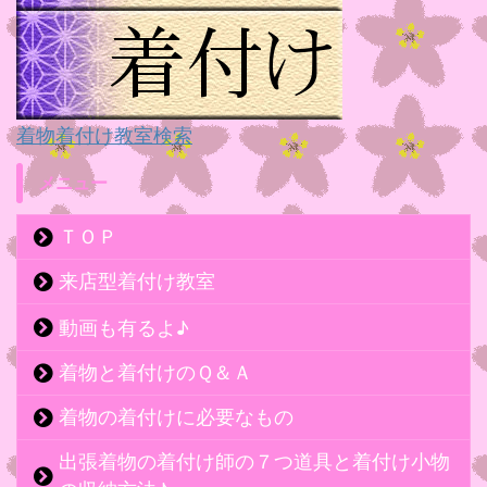
着物着付け教室検索
メニュー
ＴＯＰ
来店型着付け教室
動画も有るよ♪
着物と着付けのＱ＆Ａ
着物の着付けに必要なもの
出張着物の着付け師の７つ道具と着付け小物