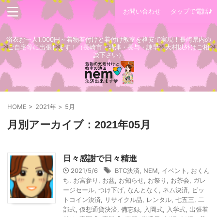
お問い合わせ
タップで電話♪
浴衣お一人1,000円～着物着付けと着付け教室を格安で実現！長崎県内の
ご自宅等に出張します！（長崎市・時津・長与・諫早・大村以外はご相
談下さい）
HOME
>
2021年
>
5月
月別アーカイブ：2021年05月
日々感謝で日々精進
2021/5/6
BTC決済
,
NEM
,
イベント
,
おくん
ち
,
お宮参り
,
お盆
,
お知らせ
,
お祭り
,
お茶会
,
ガレ
ージセール
,
つけ下げ
,
なんとなく
,
ネム決済
,
ビッ
トコイン決済
,
リサイクル品
,
レンタル
,
七五三
,
二
部式
,
仮想通貨決済
,
備忘録
,
入園式
,
入学式
,
出張着