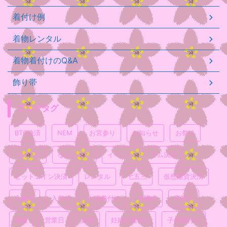
着付け例
着物レンタル
着物着付けのQ&A
飾り帯
ブログタグ
BTC決済
NEM
お宮参り
お知らせ
お祭り
つけ下げ
なんとなく
イベント
ネム決済
ビットコイン決済
レンタル
七五三
仮想通貨決済
入園式
入学式
出張着付け
卒園式
卒業式
喪服
営業日
妊婦
妊婦の着付け
子供着付け