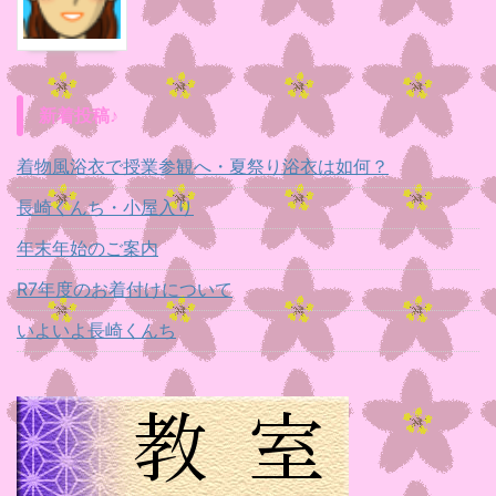
新着投稿♪
着物風浴衣で授業参観へ・夏祭り浴衣は如何？
長崎くんち・小屋入り
年末年始のご案内
R7年度のお着付けについて
いよいよ長崎くんち