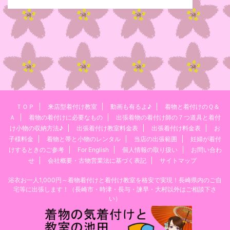
ＴＯＰ
来店型着付け教室
動画も有るよ♪
着物と着付けのＱ＆
Ａ
着物の着付けに必要なもの
出張着物の着付け師の７つ道具と着付
け小物の収納方法♪
出張着付け教室料金表
出張着付け料金表
お
子様料金
着物と帯と小物のレンタル
当店の出張範囲
妊婦が着付
けするときのご参考
For English
個人情報の取り扱い
お問い合わ
せ
会社概要・古物営業法に基づく表記
サイトマップ
浴衣お一人1,000円～着物着付けと着付け教室を格安で実現！長崎県内のご自
宅等に出張します！（長崎市・時津・長与・諫早・大村以外はご相談下さ
い）