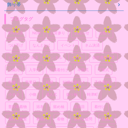
飾り帯
ブログタグ
BTC決済
NEM
お宮参り
お知らせ
お祭り
つけ下げ
なんとなく
イベント
ネム決済
ビットコイン決済
レンタル
七五三
仮想通貨決済
入園式
入学式
出張着付け
卒園式
卒業式
喪服
営業日
妊婦
妊婦の着付け
子供着付け
小ネタ
小物
成人式
振り袖
時津町
普段着着物
浴衣
留め袖
真面目
着付け
着付け教室
着崩れ
着物
素朴な疑問
結婚式