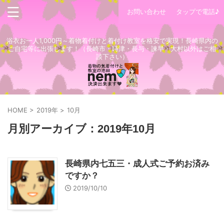
お問い合わせ
タップで電話♪
浴衣お一人1,000円～着物着付けと着付け教室を格安で実現！長崎県内の
ご自宅等に出張します！（長崎市・時津・長与・諫早・大村以外はご相
談下さい）
HOME
>
2019年
>
10月
月別アーカイブ：2019年10月
長崎県内七五三・成人式ご予約お済み
ですか？
2019/10/10