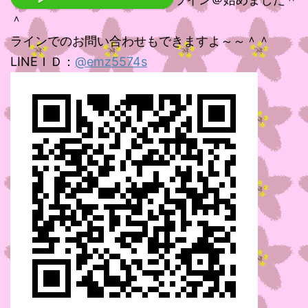
＾
ラインでのお問い合わせもできますよ～～＾＾
LINEＩＤ：
@emz5574s