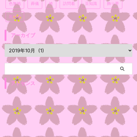
色無地
葬儀
袴
訪問着
豆知識
飾り帯
黒留袖
アーカイブ
アドセンス