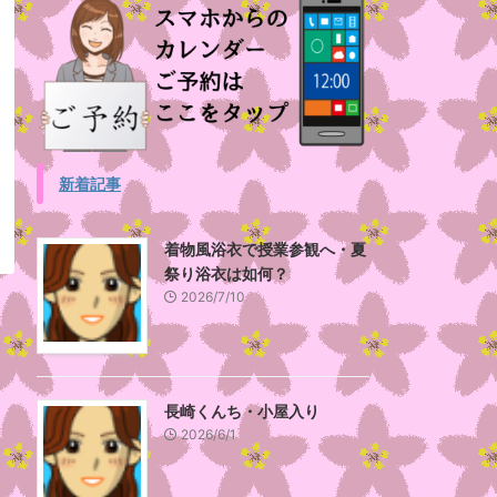
新着記事
着物風浴衣で授業参観へ・夏
祭り浴衣は如何？
2026/7/10
長崎くんち・小屋入り
2026/6/1