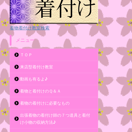
着物着付け教室検索
メニュー
ＴＯＰ
来店型着付け教室
動画も有るよ♪
着物と着付けのＱ＆Ａ
着物の着付けに必要なもの
出張着物の着付け師の７つ道具と着付
け小物の収納方法♪