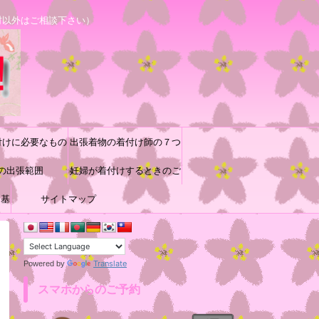
村以外はご相談下さい）
付けに必要なもの
出張着物の着付け師の７つ
の出張範囲
道具と着付け小物の収納方
妊婦が着付けするときのご
に基
サイトマップ
参考
法♪
Translate
Powered by
スマホからのご予約