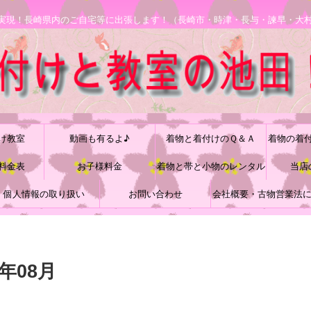
安で実現！長崎県内のご自宅等に出張します！（長崎市・時津・長与・諫早・大
け教室
動画も有るよ♪
着物と着付けのＱ＆Ａ
着物の着
料金表
お子様料金
着物と帯と小物のレンタル
当店
個人情報の取り扱い
お問い合わせ
会社概要・古物営業法
づく表記
年08月