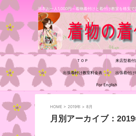
浴衣お一人1,000円～着物着付けと着付け教室を格
ＴＯＰ
来店型着付
出張着付け教室料金表
出張着付け
For English
HOME
>
2019年
>
8月
月別アーカイブ：2019