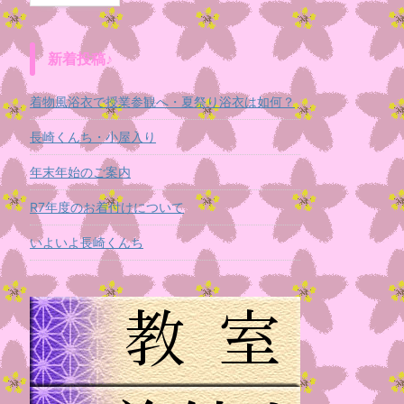
新着投稿♪
着物風浴衣で授業参観へ・夏祭り浴衣は如何？
長崎くんち・小屋入り
年末年始のご案内
R7年度のお着付けについて
いよいよ長崎くんち