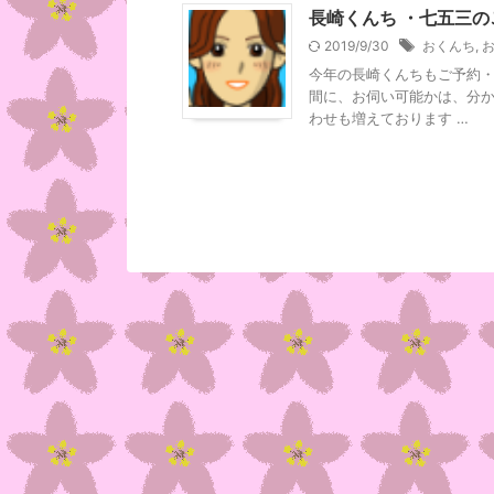
長崎くんち ・七五三
2019/9/30
おくんち
,
今年の長崎くんちもご予約・
間に、お伺い可能かは、分か
わせも増えております …