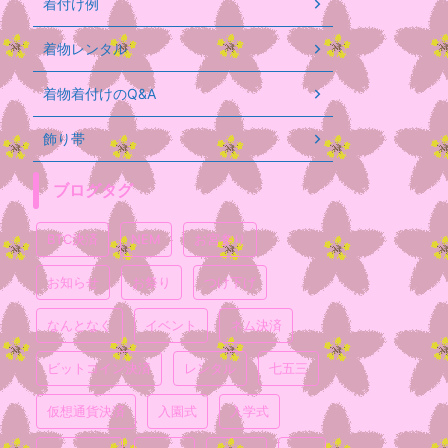
着付け例
着物レンタル
着物着付けのQ&A
飾り帯
ブログタグ
BTC決済
NEM
お宮参り
お知らせ
お祭り
つけ下げ
なんとなく
イベント
ネム決済
ビットコイン決済
レンタル
七五三
仮想通貨決済
入園式
入学式