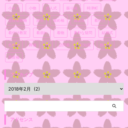
小ネタ
小物
成人式
振り袖
時津町
普段着着物
浴衣
留め袖
真面目
着付け
着付け教室
着崩れ
着物
素朴な疑問
結婚式
色無地
葬儀
袴
訪問着
豆知識
飾り帯
黒留袖
アーカイブ
アドセンス