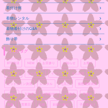
着付け例
着物レンタル
着物着付けのQ&A
飾り帯
ブログタグ
BTC決済
NEM
お宮参り
お知らせ
お祭り
つけ下げ
なんとなく
イベント
ネム決済
ビットコイン決済
レンタル
七五三
仮想通貨決済
入園式
入学式
出張着付け
卒園式
卒業式
喪服
営業日
妊婦
妊婦の着付け
子供着付け