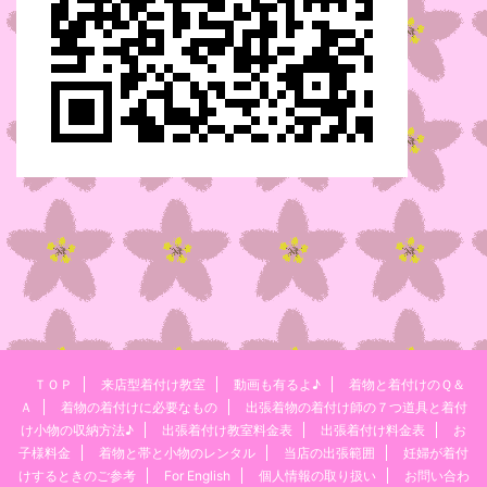
ＴＯＰ
来店型着付け教室
動画も有るよ♪
着物と着付けのＱ＆
Ａ
着物の着付けに必要なもの
出張着物の着付け師の７つ道具と着付
け小物の収納方法♪
出張着付け教室料金表
出張着付け料金表
お
子様料金
着物と帯と小物のレンタル
当店の出張範囲
妊婦が着付
けするときのご参考
For English
個人情報の取り扱い
お問い合わ