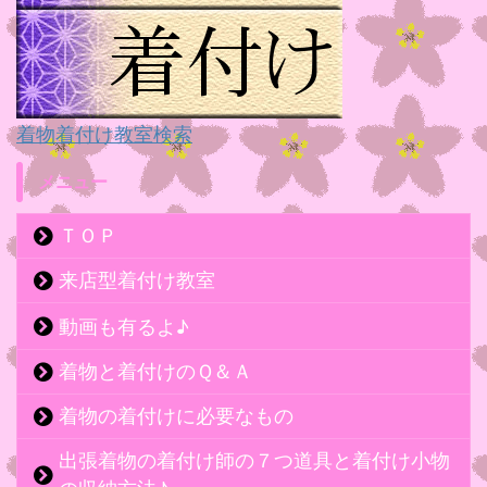
着物着付け教室検索
メニュー
ＴＯＰ
来店型着付け教室
動画も有るよ♪
着物と着付けのＱ＆Ａ
着物の着付けに必要なもの
出張着物の着付け師の７つ道具と着付け小物