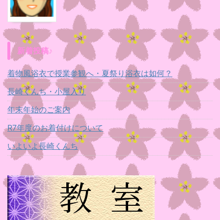
新着投稿♪
着物風浴衣で授業参観へ・夏祭り浴衣は如何？
長崎くんち・小屋入り
年末年始のご案内
R7年度のお着付けについて
いよいよ長崎くんち