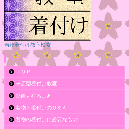
着物着付け教室検索
メニュー
ＴＯＰ
来店型着付け教室
動画も有るよ♪
着物と着付けのＱ＆Ａ
着物の着付けに必要なもの