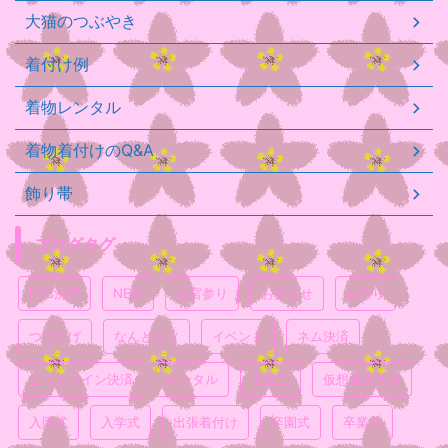
大猫のつぶやき
着付け例
着物レンタル
着物着付けのQ&A
飾り帯
ブログタグ
BTC決済
NEM
お宮参り
お知らせ
お祭り
つけ下げ
なんとなく
イベント
ネム決済
ビットコイン決済
レンタル
七五三
仮想通貨決済
入園式
入学式
出張着付け
卒園式
卒業式