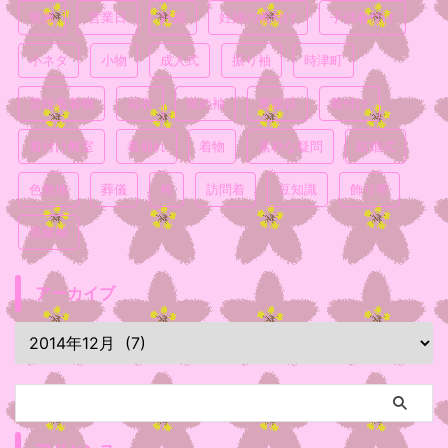
喪服
営業日
妊婦
妊婦の着付け
子供着付け
小ネタ
小物
成人式
振り袖
時津町
普段着着物
浴衣
留め袖
真面目
着付け
着付け教室
着崩れ
着物
素朴な疑問
結婚式
色無地
葬儀
袴
訪問着
豆知識
飾り帯
黒留袖
アーカイブ