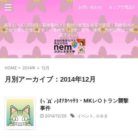
お問い合わせ
タップで電話♪
浴衣お一人1,000円～着物着付けと着付け教室を格安で実現！長崎県内の
ご自宅等に出張します！（長崎市・時津・長与・諫早・大村以外はご相
談下さい）
HOME
>
2014年
>
12月
月別アーカイブ：2014年12月
(⌍་д་⌌)ｵﾅｶﾍｯﾀﾖ・MKレ○トラン襲撃
事件
2014/12/29
イベント
,
小ネタ