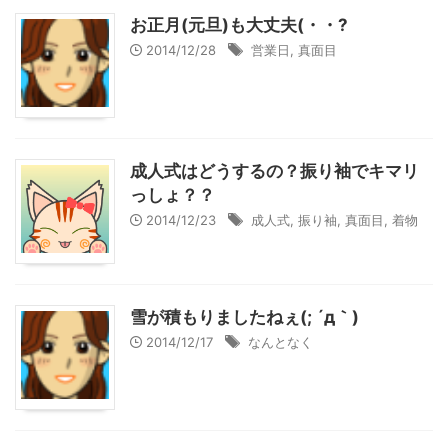
お正月(元旦)も大丈夫(・・?
2014/12/28
営業日
,
真面目
成人式はどうするの？振り袖でキマリ
っしょ？？
2014/12/23
成人式
,
振り袖
,
真面目
,
着物
雪が積もりましたねぇ(; ´д｀)
2014/12/17
なんとなく