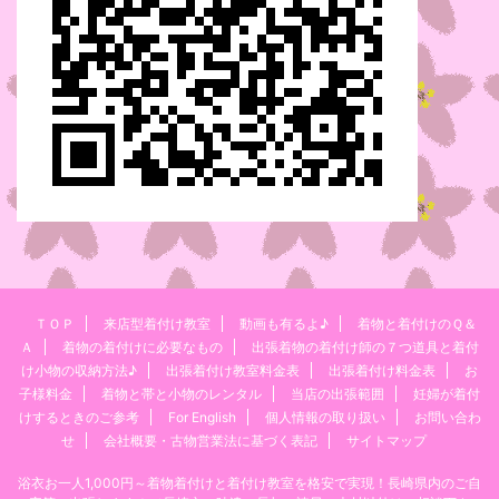
ＴＯＰ
来店型着付け教室
動画も有るよ♪
着物と着付けのＱ＆
Ａ
着物の着付けに必要なもの
出張着物の着付け師の７つ道具と着付
け小物の収納方法♪
出張着付け教室料金表
出張着付け料金表
お
子様料金
着物と帯と小物のレンタル
当店の出張範囲
妊婦が着付
けするときのご参考
For English
個人情報の取り扱い
お問い合わ
せ
会社概要・古物営業法に基づく表記
サイトマップ
浴衣お一人1,000円～着物着付けと着付け教室を格安で実現！長崎県内のご自