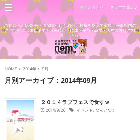
お問い合わせ
タップで電話♪
浴衣お一人1,000円～着物着付けと着付け教室を格安で実現！長崎県内の
ご自宅等に出張します！（長崎市・時津・長与・諫早・大村以外はご相
談下さい）
HOME
>
2014年
>
9月
月別アーカイブ：2014年09月
２０１４ラブフェスで食すｗ
2014/9/28
イベント
,
なんとなく