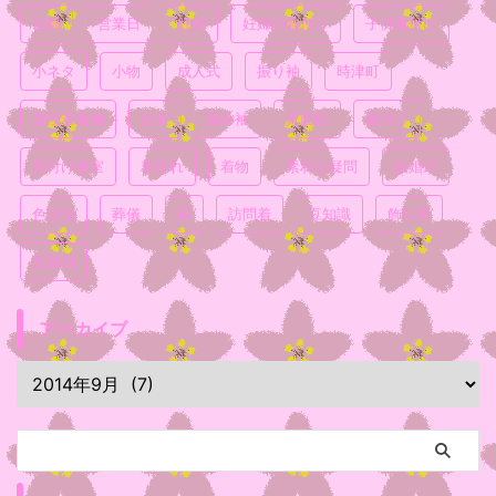
喪服
営業日
妊婦
妊婦の着付け
子供着付け
小ネタ
小物
成人式
振り袖
時津町
普段着着物
浴衣
留め袖
真面目
着付け
着付け教室
着崩れ
着物
素朴な疑問
結婚式
色無地
葬儀
袴
訪問着
豆知識
飾り帯
黒留袖
アーカイブ