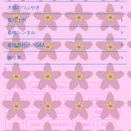
大猫のつぶやき
着付け例
着物レンタル
着物着付けのQ&A
飾り帯
ブログタグ
BTC決済
NEM
お宮参り
お知らせ
お祭り
つけ下げ
なんとなく
イベント
ネム決済
ビットコイン決済
レンタル
七五三
仮想通貨決済
入園式
入学式
出張着付け
卒園式
卒業式