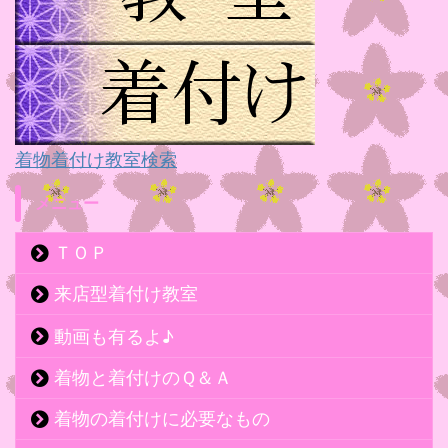
着物着付け教室検索
メニュー
ＴＯＰ
来店型着付け教室
動画も有るよ♪
着物と着付けのＱ＆Ａ
着物の着付けに必要なもの