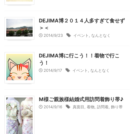
DEJIMA博２０１４人多すぎて食せず
＞＜
2014/9/23
イベント
,
なんとなく
DEJIMA博に行こう！！着物で行こ
う！
2014/9/17
イベント
,
なんとなく
M様ご親族様結婚式用訪問着飾り帯♪
2014/9/16
真面目
,
着物
,
訪問着
,
飾り帯