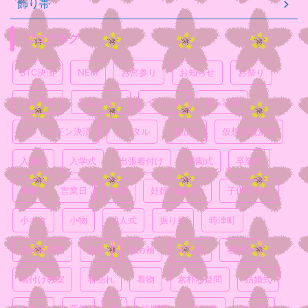
飾り帯
ブログタグ
BTC決済
NEM
お宮参り
お知らせ
お祭り
つけ下げ
なんとなく
イベント
ネム決済
ビットコイン決済
レンタル
七五三
仮想通貨決済
入園式
入学式
出張着付け
卒園式
卒業式
喪服
営業日
妊婦
妊婦の着付け
子供着付け
小ネタ
小物
成人式
振り袖
時津町
普段着着物
浴衣
留め袖
真面目
着付け
着付け教室
着崩れ
着物
素朴な疑問
結婚式