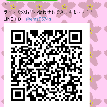
＾
ラインでのお問い合わせもできますよ～～＾＾
LINEＩＤ：
@emz5574s