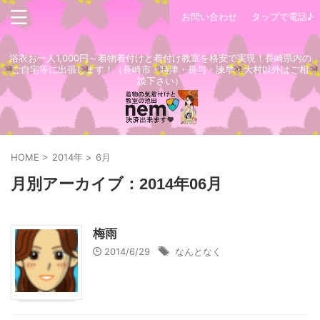
お問い合わせ
タップで電話♪
浴衣お一人1,000円～着物着付けと着付け教室を格安で実現！長崎県内の
ご自宅等に出張します！（長崎市・時津・長与・諫早・大村以外はご相
談下さい）
HOME
>
2014年
>
6月
月別アーカイブ：2014年06月
梅雨
2014/6/29
なんとなく