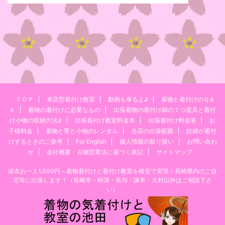
ＴＯＰ
来店型着付け教室
動画も有るよ♪
着物と着付けのＱ＆
Ａ
着物の着付けに必要なもの
出張着物の着付け師の７つ道具と着付
け小物の収納方法♪
出張着付け教室料金表
出張着付け料金表
お
子様料金
着物と帯と小物のレンタル
当店の出張範囲
妊婦が着付
けするときのご参考
For English
個人情報の取り扱い
お問い合わ
せ
会社概要・古物営業法に基づく表記
サイトマップ
浴衣お一人1,000円～着物着付けと着付け教室を格安で実現！長崎県内のご自
宅等に出張します！（長崎市・時津・長与・諫早・大村以外はご相談下さ
い）