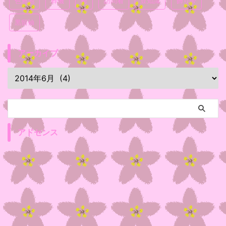
色無地
葬儀
袴
訪問着
豆知識
飾り帯
黒留袖
アーカイブ
アドセンス